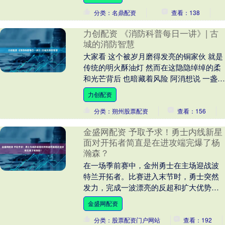
国际旅行社 24....
分类：名鼎配资
查看：138
力创配资 《消防科普每日一讲》| 古
城的消防智慧
大家看 这个被岁月磨得发亮的铜家伙 就是
传统的明火酥油灯 然而在这隐隐绰绰的柔
和光芒背后 也暗藏着风险 阿消想说 一盏灯
从火焰到电光 展开剩余56% 变的只是....
力创配资
分类：朔州股票配资
查看：156
金盛网配资 予取予求！勇士内线新星
面对开拓者简直是在进攻端完爆了杨
瀚森？
在一场季前赛中，金州勇士在主场迎战波
特兰开拓者。比赛进入末节时，勇士突然
发力，完成一波漂亮的反超和扩大优势，
最终以129比123拿下对手。这场胜利让勇
金盛网配资
士在新赛季....
分类：股票配资门户网站
查看：192