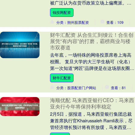
被广泛认为在货币政策立场上偏鹰派。降
息预期降温引发全球大类资产短期剧烈重
钱投网配资
新定价，美股承....
分类：朔州股票配资
查看：109
财牛汇配资 从合生汇到缦云！合生创
展凭“有内容”的打磨，霸榜商业与楼
市双赛道
去年底，一场特殊的网络投票席卷上海高
校圈。 复旦大学的大三学生杨可（化名）
第一次知道“烤匠”品牌便是在这场朋友圈的
热潮中。 一条烤鱼引发的“团战” 彼时，川
财牛汇配资
渝烤....
分类：股票配资门户网站
查看：81
海顺优配 马来西亚银行CEO：马来西
亚央行今年将保持利率稳定
2月5日，据报道，马来西亚银行集团总裁
兼首席执行官Khairussaleh Ramli表示，尽
管经济增长预计将有所放缓，马来西亚中
央银行今年仍可能保持利率稳定。....