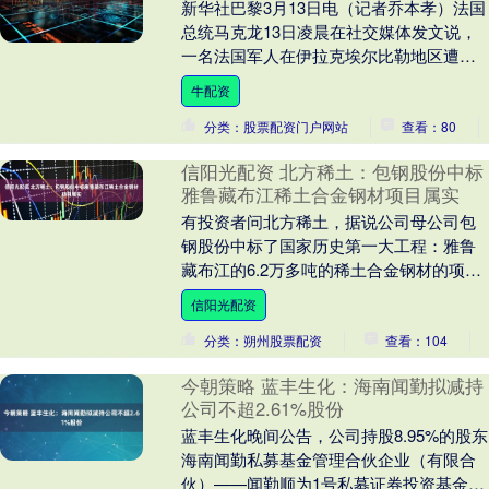
新华社巴黎3月13日电（记者乔本孝）法国
总统马克龙13日凌晨在社交媒体发文说，
一名法国军人在伊拉克埃尔比勒地区遭袭
身亡，此外“有数名军人”受伤。 马克龙
牛配资
说，袭击....
分类：股票配资门户网站
查看：80
信阳光配资 北方稀土：包钢股份中标
雅鲁藏布江稀土合金钢材项目属实
有投资者问北方稀土，据说公司母公司包
钢股份中标了国家历史第一大工程：雅鲁
藏布江的6.2万多吨的稀土合金钢材的项
目，这个项目会给贵司带来巨大的利润。
信阳光配资
这个项目是否属....
分类：朔州股票配资
查看：104
今朝策略 蓝丰生化：海南闻勤拟减持
公司不超2.61%股份
蓝丰生化晚间公告，公司持股8.95%的股东
海南闻勤私募基金管理合伙企业（有限合
伙）——闻勤顺为1号私募证券投资基金