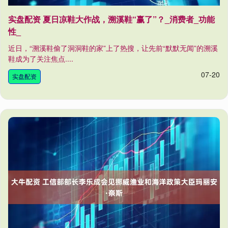
实盘配资 夏日凉鞋大作战，溯溪鞋“赢了”？_消费者_功能
性_
近日，“溯溪鞋偷了洞洞鞋的家”上了热搜，让先前“默默无闻”的溯溪
鞋成为了关注焦点....
07-20
实盘配资