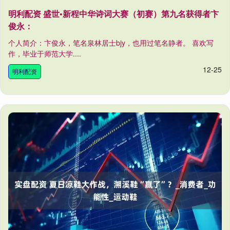
明利配资 盛世•新程中华诗词大赛（初赛）第九名获得者卞
俊永：
个人简介：卞俊永，笔名泉林居士bjy，也用过笔名静者。 喜欢写
作，毕业于师范大学....
12-25
明利配资