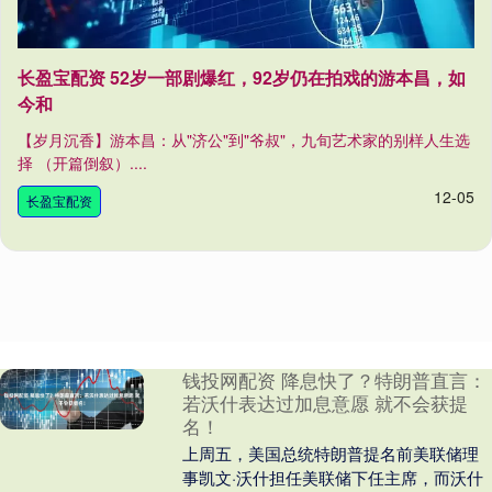
长盈宝配资 52岁一部剧爆红，92岁仍在拍戏的游本昌，如
今和
【岁月沉香】游本昌：从"济公"到"爷叔"，九旬艺术家的别样人生选
择 （开篇倒叙）....
12-05
长盈宝配资
钱投网配资 降息快了？特朗普直言：
若沃什表达过加息意愿 就不会获提
名！
上周五，美国总统特朗普提名前美联储理
事凯文·沃什担任美联储下任主席，而沃什