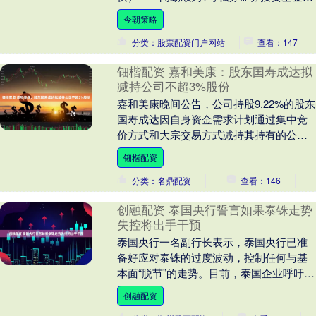
（简称“海南闻勤”）计划通过集中竞价交易
今朝策略
和大宗....
分类：股票配资门户网站
查看：147
钿楷配资 嘉和美康：股东国寿成达拟
减持公司不超3%股份
嘉和美康晚间公告，公司持股9.22%的股东
国寿成达因自身资金需求计划通过集中竞
价方式和大宗交易方式减持其持有的公司
股份合计不超过412.76万股，即不超过公
钿楷配资
司总....
分类：名鼎配资
查看：146
创融配资 泰国央行誓言如果泰铢走势
失控将出手干预
泰国央行一名副行长表示，泰国央行已准
备好应对泰铢的过度波动，控制任何与基
本面“脱节”的走势。目前，泰国企业呼吁放
慢泰铢涨势，以提振出口和旅游业。 “我们
创融配资
确实密切....