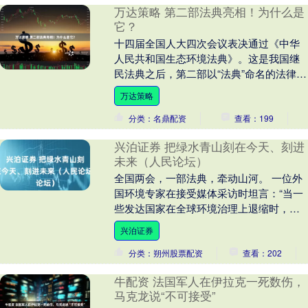
万达策略 第二部法典亮相！为什么是
它？
十四届全国人大四次会议表决通过《中华
人民共和国生态环境法典》。这是我国继
民法典之后，第二部以“法典”命名的法律。
它将污染防治、生态保护、绿色低碳发展
万达策略
等法律制度，....
分类：名鼎配资
查看：199
兴泊证券 把绿水青山刻在今天、刻进
未来（人民论坛）
全国两会，一部法典，牵动山河。 一位外
国环境专家在接受媒体采访时坦言：“当一
些发达国家在全球环境治理上退缩时，中
国正在积极介入”“中国生态环境法典给世界
兴泊证券
打了个样....
分类：朔州股票配资
查看：202
牛配资 法国军人在伊拉克一死数伤，
马克龙说“不可接受”