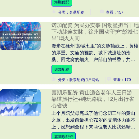
海顺优配
分类：名鼎配资
查看：157
诺加配资 为民办实事 国动显担当丨地
下动脉连文脉，徐州国动守护“彭城七
里”烟火人间
漫步在徐州“彭城七里”的文脉轴线上，黄楼
的厚重、文庙的雅韵、城下城遗址的沧
桑、回龙窝的烟火、户部山的书香，共同
勾勒出一幅流动的千年城市画卷。而很少
诺加配资
有人意识到，在....
分类：股票配资门户网站
查看：170
嘉期乐配资 黄山适合老年人三日游，
靠谱旅行社+纯玩路线，12月出行省
心省钱
上个月陪父母完成了他们念叨三年的黄山
之旅，出发前最担心72岁的父亲体力跟不
上，没想到全程下来两位老人比我还精
神！根据我的体验给大家推荐黄山观天下
嘉期乐配资