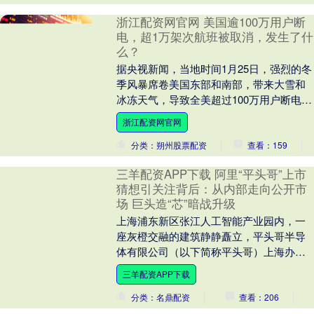
浙江配资网官网 美国逾100万用户断
电，超1万架次航班被取消，发生了什
么？
据央视新闻，当地时间1月25日，强烈的冬
季风暴席卷美国东部和南部，带来大雪和
冰冻天气，导致全美超过100万用户断电，
当日有超过1万架次航班被取消，影响范围
浙江配资网官网
最西至....
分类：朔州股票配资
查看：159
三羊配资APP下载 阿里“平头哥”上市
猜想引关注背后：从内部走向公开市
场 巨头造“芯”暗战升级
上海浦东新区张江人工智能产业园内，一
座灰橙交融的建筑静静矗立，平头哥半导
体有限公司（以下简称平头哥）上海办公
室便坐落其中。 在这座大楼周边，绿树掩
三羊配资APP下载
映，IBM（国....
分类：名鼎配资
查看：206