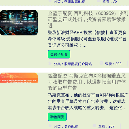
分类：朔州股票配资
查看：75
金篮子配资 百利科技（603959）收到
证监会正式处罚，投资者索赔继续推
进
登录新浪财经APP 搜索【信披】查看更多
考评等级 受损股民可至新浪股民维权平台
登记该公司维权：
http://wq.finance.sina.com.cn/ 关注....
金篮子配资
分类：股票配资门户网站
查看：202
驰盈配资 马斯克宣布X将根据垂直尺
寸收取广告费用，以遏制损害用户体
验的巨型广告
马斯克宣布，他的社交平台X将转向根据广
告的垂直屏幕尺寸向广告商收费，这标志
着该平台收入战略的重大转变。 这位亿万
富翁在X上写道，该平台“正在转向根据垂
驰盈配资
直尺寸对广....
分类：名鼎配资
查看：207