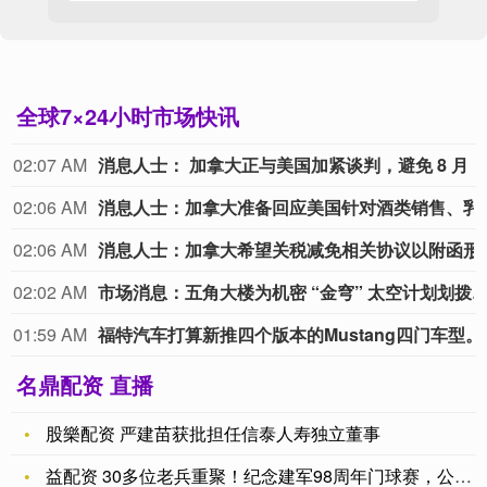
全球7×24小时市场快讯
02:07 AM
消息人士： 加拿大正与美国加紧谈判，避免 8 
02:06 AM
消息人士：加拿大准备回应美国针对酒类销售、乳制品及汽车行业提出的
02:06 AM
消息人士：加拿大希望关税减免相关协议以附函形式达成
02:02 AM
市场消息：五角大楼为机密 “金穹” 太空计划划拨预算并制定
01:59 AM
福特汽车打算
名鼎配资 直播
股樂配资 严建苗获批担任信泰人寿独立董事
益配资 30多位老兵重聚！纪念建军98周年门球赛，公安一队全